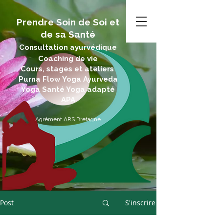
Prendre Soin de Soi et
de sa Santé
Consultation ayurvédique
Coaching de vie
Cours, stages et ateliers
Purna Flow Yoga Ayurveda
Yoga Santé Yoga adapté
APA
Agrément ARS Bretagne
Post
S'inscrire