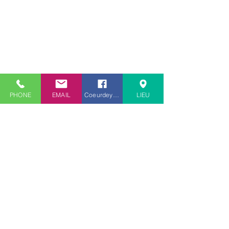
PHONE
EMAIL
Coeurdeyogi
LIEU