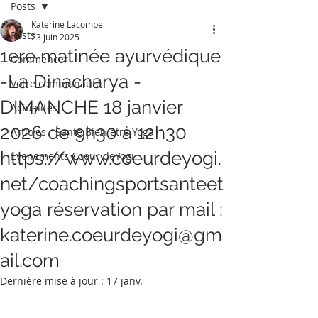
Posts
Katerine Lacombe
Posts
23 juin 2025
1ere matinée ayurvédique
Commencer
-La Dinacharya -
Votre communauté
DIMANCHE 18 janvier
Actualités
2026 de 9h30 à 12h30
Articles - Santé Bien-être Yoga
https://www.coeurdeyogi.
Evenements Coeur deYogi
net/coachingsportsanteet
yoga réservation par mail :
katerine.coeurdeyogi@gm
ail.com
Dernière mise à jour :
17 janv.