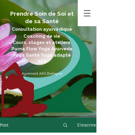
Prendre Soin de Soi et
de sa Santé
Consultation ayurvédique
Coaching de vie
Cours, stages et ateliers
Purna Flow Yoga Ayurveda
Yoga Santé Yoga adapté
APA
Agrément ARS Bretagne
Post
S'inscrire