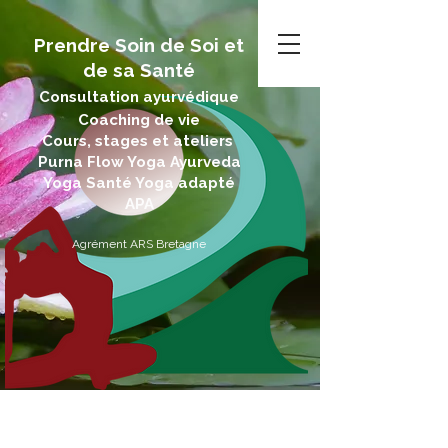
Prendre Soin de Soi et
de sa Santé
Consultation ayurvédique
Coaching de vie
Cours, stages et ateliers
Purna Flow Yoga Ayurveda
Yoga Santé Yoga adapté
APA
Agrément ARS Bretagne