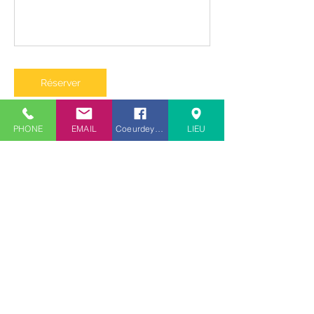
Réserver
PHONE
EMAIL
Coeurdeyogi
LIEU
Coordonnées
Octopus Sport, Rue du Clos
de la Poterie, Saint-Jouan-
des-Guérets, France
+ 0646836736
katerine.coeurdeyogi@gmail.c
om
COSEC, Rue Gouyon
Matignon, Dinard, France
+ 0646836736
katerine.coeurdeyogi@gmail.c