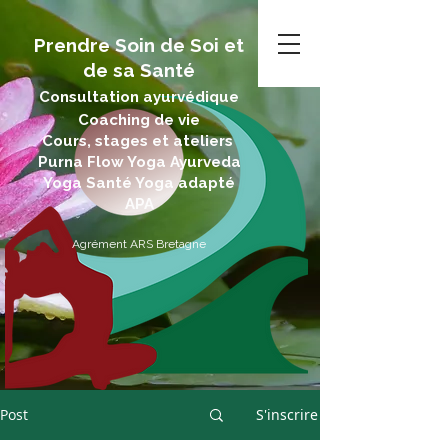
Prendre Soin de Soi et
de sa Santé
Consultation ayurvédique
Coaching de vie
Cours, stages et ateliers
Purna Flow Yoga Ayurveda
Yoga Santé Yoga adapté
APA
Agrément ARS Bretagne
Post
S'inscrire