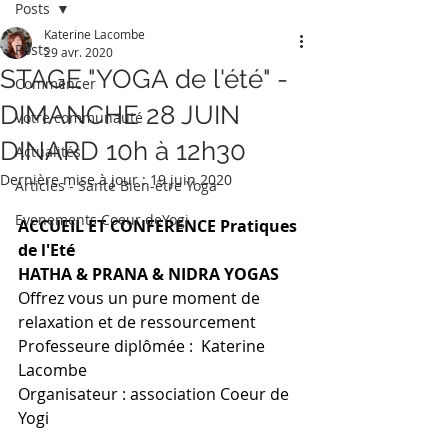
Posts
Katerine Lacombe
Posts
29 avr. 2020
STAGE "YOGA de l'été" -
Commencer
DIMANCHE 28 JUIN
Votre communauté
DINARD 10h à 12h30
Actualités
Dernière mise à jour :
19 juin 2020
Articles - Santé Bien-être Yoga
Evenements Coeur deYogi
ACCUEIL ET CONFERENCE Pratiques 
de l'Eté
HATHA & PRANA & NIDRA YOGAS
Offrez vous un pure moment de  
relaxation et de ressourcement 
​Professeure diplômée :  Katerine 
Lacombe
Organisateur : association Coeur de 
Yogi 